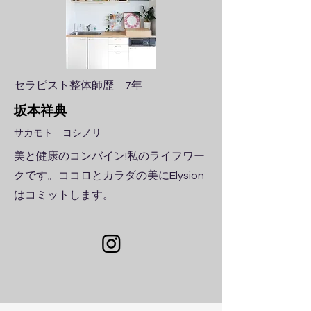
​セラピスト整体師歴 7年
​坂本祥典
​サカモト ヨシノリ
美と健康のコンバイン!私のライフワー
クです。ココロとカラダの美にElysion
はコミットします。