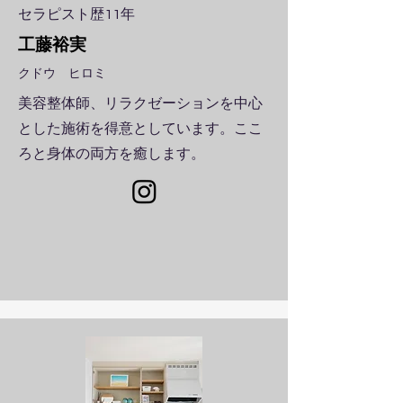
​セラピスト歴11年
​工藤裕実
​クドウ ヒロミ
美容整体師、リラクゼーションを中心
とした施術を得意としています。ここ
ろと身体の両方を癒します。