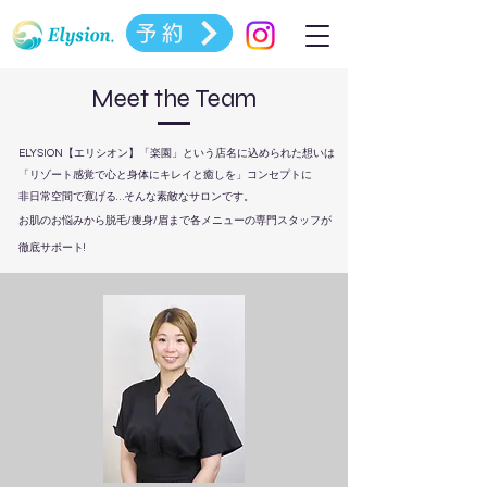
予約
Meet the Team
ELYSION【エリシオン】「楽園」という店名に込められた想いは
「リゾート感覚で心と身体にキレイと癒しを」コンセプトに
非日常空間で寛げる…そんな素敵なサロンです。
お肌のお悩みから脱毛/痩身/眉まで各メニューの専門スタッフが
徹底サポート!