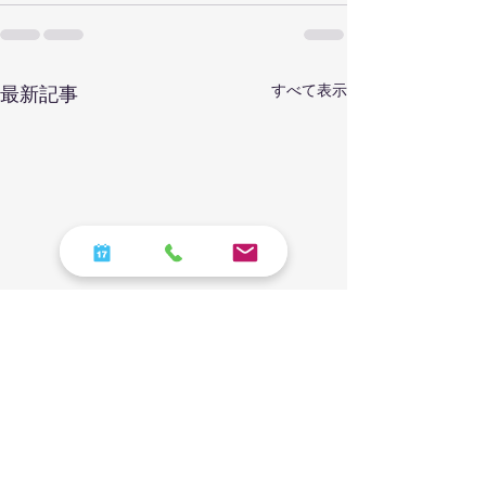
すべて表示
最新記事
乾燥でごわつく肌に｜千
フェイスライン