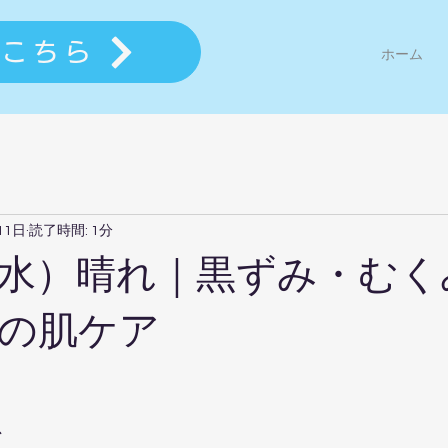
はこちら
ホーム
11日
読了時間: 1分
日（水）晴れ｜黒ずみ・む
の肌ケア
。
、