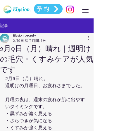
予約
記事
Elysion beauty
2月9日
読了時間: 1分
2月9日（月）晴れ｜週明け
の毛穴・くすみケアが人気
です
2月9日（月）晴れ。  
週明けの月曜日、お疲れさまでした。
月曜の夜は、週末の疲れが肌に出やす
いタイミングです。  
・黒ずみが濃く見える  
・ざらつきが気になる  
・くすみが強く見える  