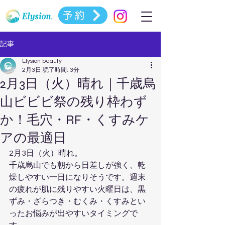
予約
記事
Elysion beauty
2月3日
読了時間: 3分
2月3日（火）晴れ｜千歳烏
山ビビビ祭の残り枠わず
か！毛穴・RF・くすみケ
アの最適日
2月3日（火）晴れ。
千歳烏山でも朝から日差しが強く、乾
燥しやすい一日になりそうです。週末
の疲れが肌に残りやすい火曜日は、黒
ずみ・ざらつき・むくみ・くすみとい
ったお悩みが出やすいタイミングで