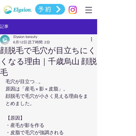
予約
記事
Elysion beauty
6月12日
読了時間: 2分
顔脱毛で毛穴が目立ちにく
くなる理由｜千歳烏山 顔脱
毛
毛穴が目立つ…。  
原因は「産毛 × 影 × 皮脂」。  
顔脱毛で毛穴が小さく見える理由をま
とめました。
【原因】  
・産毛が影を作る  
・皮脂で毛穴が強調される  