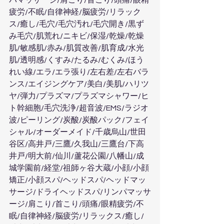
パマッサージ/肩こり/首こり/頭痛/眼精
疲労/不眠/自律神経/脳疲労/リラック
ス/癒し/毛穴/毛穴汚れ/毛穴開き/黒ず
み毛穴/肌荒れ/ニキビ/保湿/乾燥/乾燥
肌/敏感肌/赤み/肌質改善/肌育成/水光
肌/透明感/くすみ/たるみ/むくみ/ほう
れい線/エラ/エラ張り/左右差/左右バラ
ンス/エイジングケア/美白/美肌/ハリツ
ヤ/弾力/プラズマ/プラズマシャワー/ヒ
ト幹細胞/毛穴洗浄/超音波/EMS/ラジオ
波/ピーリング/炭酸/炭酸パック/フェイ
シャル/オーダーメイド/千歳烏山/世田
谷区/高井戸/三鷹/久我山/三鷹台/下高
井戸/明大前/仙川/蘆花公園/八幡山/成
城学園前/経堂/祖師ヶ谷大蔵/小顔/小顔
矯正/小顔スパ/ヘッドスパ/ヘッドマッ
サージ/ドライヘッドスパ/リンパマッサ
ージ/肩こり/首こり/頭痛/眼精疲労/不
眠/自律神経/脳疲労/リラックス/癒し/