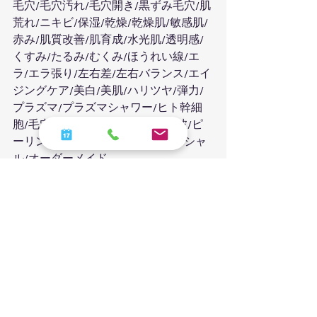
毛穴/毛穴汚れ/毛穴開き/黒ずみ毛穴/肌
荒れ/ニキビ/保湿/乾燥/乾燥肌/敏感肌/
赤み/肌質改善/肌育成/水光肌/透明感/
くすみ/たるみ/むくみ/ほうれい線/エ
ラ/エラ張り/左右差/左右バランス/エイ
ジングケア/美白/美肌/ハリツヤ/弾力/
プラズマ/プラズマシャワー/ヒト幹細
胞/毛穴洗浄/超音波/EMS/ラジオ波/ピ
ーリング/炭酸/炭酸パック/フェイシャ
ル/オーダーメイド
すべて表示
最新記事