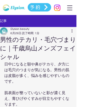
予約
記事
Elysion beauty
6月29日
読了時間: 1分
男性のテカリ・毛穴づまり
に｜千歳烏山メンズフェイ
シャル
日中になると額や鼻がテカり、夕方に
は毛穴のつまりが気になる。男性の肌
は皮脂が多く、悩みを感じやすいもの
です。
肌表面が整っていないと影が濃く見
え、青ひげやくすみが目立ちやすくな
ります。