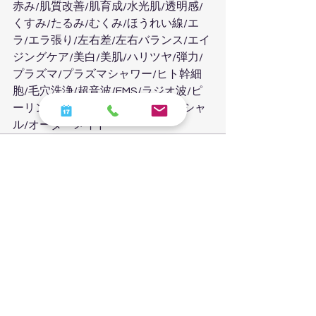
赤み/肌質改善/肌育成/水光肌/透明感/
くすみ/たるみ/むくみ/ほうれい線/エ
ラ/エラ張り/左右差/左右バランス/エイ
ジングケア/美白/美肌/ハリツヤ/弾力/
プラズマ/プラズマシャワー/ヒト幹細
胞/毛穴洗浄/超音波/EMS/ラジオ波/ピ
ーリング/炭酸/炭酸パック/フェイシャ
ル/オーダーメイド
すべて表示
最新記事