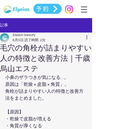
予約
記事
Elysion beauty
6月5日
読了時間: 2分
毛穴の角栓が詰まりやすい
人の特徴と改善方法｜千歳
烏山エステ
小鼻のザラつきが気になる…。  
原因は「乾燥 × 皮脂 × 角質」。  
角栓が詰まりやすい人の特徴と改善方
法をまとめました。
【原因】  
・乾燥で皮脂が増える  
・角質が厚くなる  