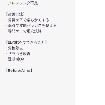
・クレンジング不足  
【改善方法】  
・角質ケアで柔らかくする  
・保湿で皮脂バランスを整える  
・専門ケアで毛穴洗浄  
【ELYSIONでできること】  
・角栓除去  
・ザラつき改善  
・透明感UP  
【Before/After】  