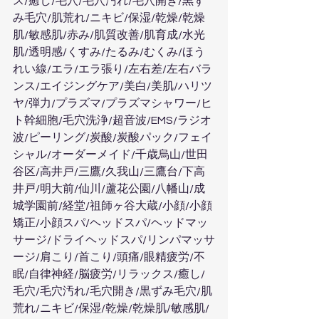
ス/癒し/毛穴/毛穴汚れ/毛穴開き/黒ず
み毛穴/肌荒れ/ニキビ/保湿/乾燥/乾燥
肌/敏感肌/赤み/肌質改善/肌育成/水光
肌/透明感/くすみ/たるみ/むくみ/ほう
れい線/エラ/エラ張り/左右差/左右バラ
ンス/エイジングケア/美白/美肌/ハリツ
ヤ/弾力/プラズマ/プラズマシャワー/ヒ
ト幹細胞/毛穴洗浄/超音波/EMS/ラジオ
波/ピーリング/炭酸/炭酸パック/フェイ
シャル/オーダーメイド/千歳烏山/世田
谷区/高井戸/三鷹/久我山/三鷹台/下高
井戸/明大前/仙川/蘆花公園/八幡山/成
城学園前/経堂/祖師ヶ谷大蔵/小顔/小顔
矯正/小顔スパ/ヘッドスパ/ヘッドマッ
サージ/ドライヘッドスパ/リンパマッサ
ージ/肩こり/首こり/頭痛/眼精疲労/不
眠/自律神経/脳疲労/リラックス/癒し/
毛穴/毛穴汚れ/毛穴開き/黒ずみ毛穴/肌
荒れ/ニキビ/保湿/乾燥/乾燥肌/敏感肌/