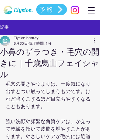
予約
記事
Elysion beauty
6月30日
読了時間: 1分
小鼻のザラつき・毛穴の開
きに｜千歳烏山フェイシャ
ル
毛穴の開きやつまりは、一度気になり
出すとつい触ってしまうものです。け
れど強くこするほど目立ちやすくなる
こともあります。
強い洗顔や頻繁な角質ケアは、かえっ
て乾燥を招いて皮脂を増やすことがあ
ります。やさしいケアが毛穴には近道