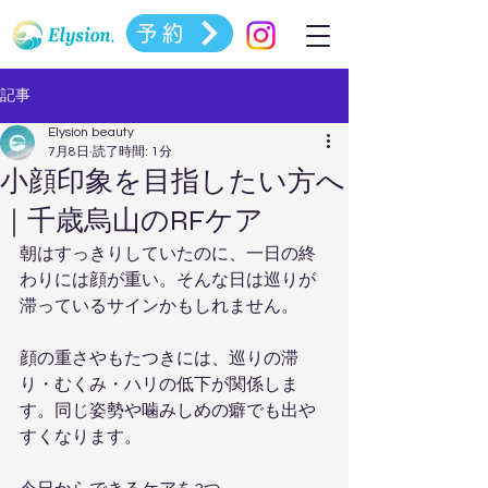
予約
記事
Elysion beauty
7月8日
読了時間: 1分
小顔印象を目指したい方へ
｜千歳烏山のRFケア
朝はすっきりしていたのに、一日の終
わりには顔が重い。そんな日は巡りが
滞っているサインかもしれません。
顔の重さやもたつきには、巡りの滞
り・むくみ・ハリの低下が関係しま
す。同じ姿勢や噛みしめの癖でも出や
すくなります。