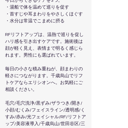
今日からできるケアを3つ。
・湯船で体を温めて巡りを促す
・首すじや耳まわりをやさしくほぐす
・水分は常温でこまめに摂る
RFリフトアップは、温熱で巡りを促し
ハリ感を引き出すケアです。施術後は
顔が軽く見え、表情まで明るく感じら
れます。男性にも選ばれています。
毎日の小さな積み重ねが、顔まわりの
軽さにつながります。千歳烏山でリフ
トケアならエリシオンへ。お気軽にご
相談ください。
毛穴/毛穴洗浄/黒ずみ/ザラつき/開き/
小顔/むくみ/フェイスライン/透明感/く
すみ/赤み/光フェイシャル/RF/リフトア
ップ/美容液導入/千歳烏山/世田谷区/三