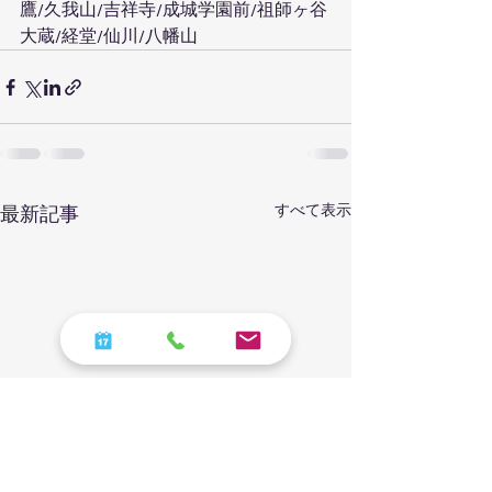
鷹/久我山/吉祥寺/成城学園前/祖師ヶ谷
大蔵/経堂/仙川/八幡山
すべて表示
最新記事