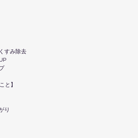
すみ除去  
  
  
こと】  
り  