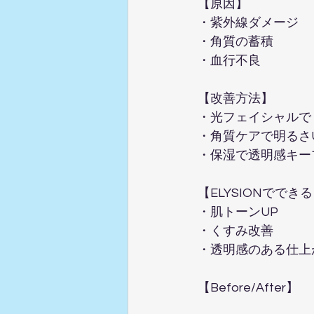
【原因】  
・紫外線ダメージ  
・角質の蓄積  
・血行不良  
【改善方法】  
・光フェイシャルでく
・角質ケアで明るさUP
・保湿で透明感キープ
【ELYSIONでできる
・肌トーンUP  
・くすみ改善  
・透明感のある仕上が
【Before/After】  