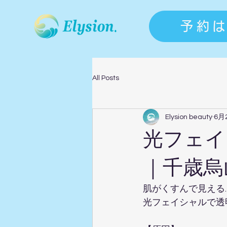
予約
All Posts
Elysion beauty
6月
光フェイ
｜千歳烏
肌がくすんで見える…
光フェイシャルで透