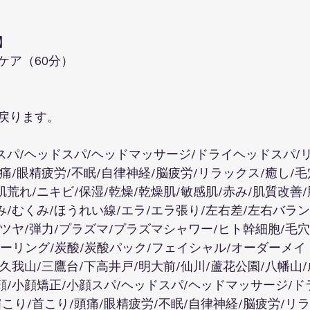
  
ケア（60分）
戻ります。
スパ/ヘッドスパ/ヘッドマッサージ/ドライヘッドスパ/
頭痛/眼精疲労/不眠/自律神経/脳疲労/リラックス/癒し/毛
肌荒れ/ニキビ/保湿/乾燥/乾燥肌/敏感肌/赤み/肌質改善/
み/むくみ/ほうれい線/エラ/エラ張り/左右差/左右バラ
リツヤ/弾力/プラズマ/プラズマシャワー/ヒト幹細胞/毛
/ピーリング/炭酸/炭酸パック/フェイシャル/オーダーメイ
/久我山/三鷹台/下高井戸/明大前/仙川/蘆花公園/八幡山
顔/小顔矯正/小顔スパ/ヘッドスパ/ヘッドマッサージ/ド
こり/首こり/頭痛/眼精疲労/不眠/自律神経/脳疲労/リラ