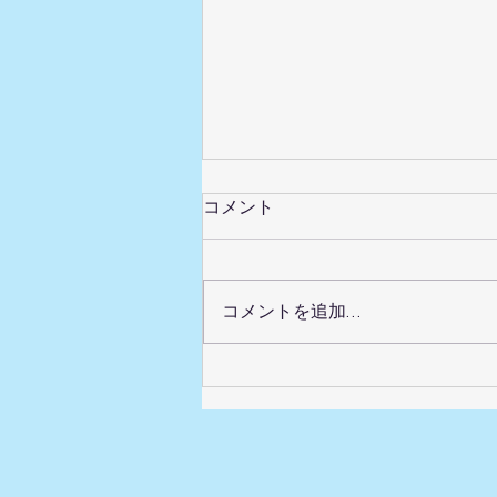
男性のテカリ・毛穴づまりに
コメント
｜千歳烏山メンズフェイシャ
ル
しっかり剃ったつもりでも口元が
青く見える、肌がヒリつく。男性
コメントを追加…
ならではの肌悩みは、整えること
でやわらげられます。 肌表面が
整っていないと影が濃く見え、青
ひげやくすみが目立ちやすくなり
ます。 今日からできるケアを3
つ。 ・洗顔は朝晩泡でやさしく
行う ・洗顔後は必ず化粧水で保