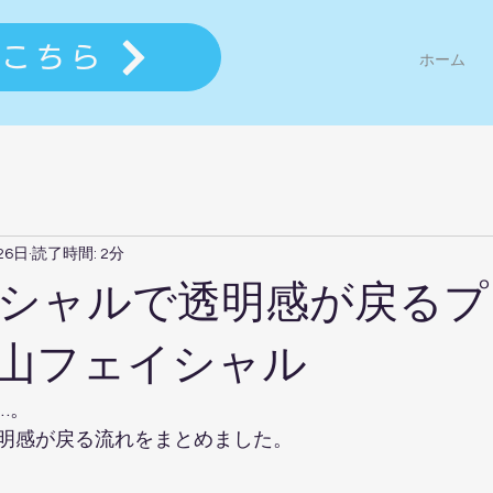
はこちら
ホーム
26日
読了時間: 2分
シャルで透明感が戻るプ
山フェイシャル
。  
明感が戻る流れをまとめました。