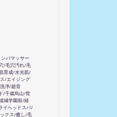
リンパマッサー
穴/毛穴汚れ/毛
肌育成/水光肌/
ンス/エイジング
穴洗浄/超音
ド/千歳烏山/世
/成城学園前/経
ライヘッドスパ/
ックス/癒し/毛