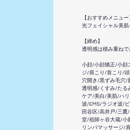
【おすすめメニュー】
光フェイシャル美肌
【締め】  
透明感は積み重ねで
小顔/小顔矯正/小顔
ジ/肩こり/首こり/
穴開き/黒ずみ毛穴/
透明感/くすみ/たる
ケア/美白/美肌/ハ
波/EMS/ラジオ波
田谷区/高井戸/三鷹
堂/祖師ヶ谷大蔵/小
リンパマッサージ/肩