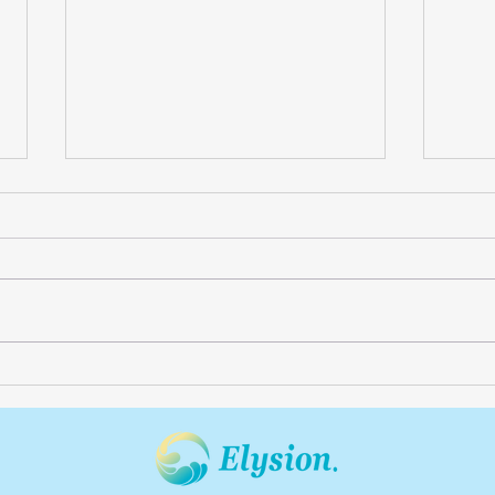
乾燥でごわつく肌に｜千歳烏
フェ
山のうるおいケア
気に
しっかり休んだはずなのに、鏡の
写真
中の自分が少し疲れて見える。そ
間の
の印象の多くは肌のくすみが関係
違い
しています。 乾燥でバリア機能
顔の
が弱まると、赤みやヒリつき、ご
滞り
わつきが出やすくなります。摩擦
しま
も刺激の一因です。 今日からで
でも
きるケアを3つ。 ・睡眠と休息を
らで
しっかりとる ・バランスのよい
えめ