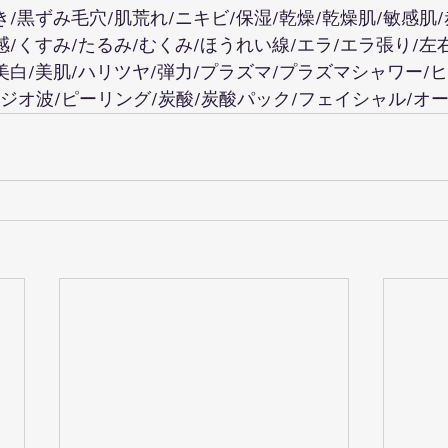
き/黒ずみ毛穴/肌荒れ/ニキビ/保湿/乾燥/乾燥肌/敏感肌/
感/くすみ/たるみ/むくみ/ほうれい線/エラ/エラ張り/左
美白/美肌/ハリツヤ/弾力/プラズマ/プラズマシャワー/
/ラジオ波/ピーリング/炭酸/炭酸パック/フェイシャル/オ