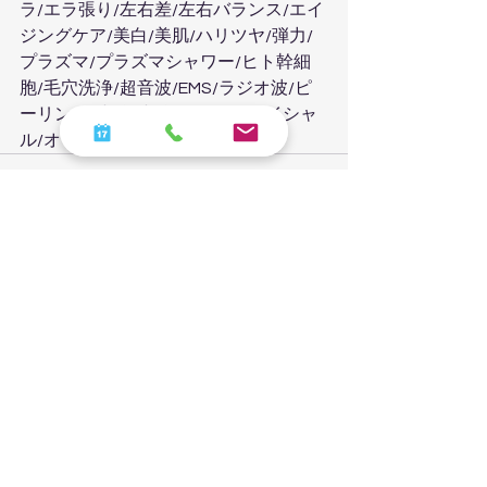
ラ/エラ張り/左右差/左右バランス/エイ
ジングケア/美白/美肌/ハリツヤ/弾力/
プラズマ/プラズマシャワー/ヒト幹細
胞/毛穴洗浄/超音波/EMS/ラジオ波/ピ
ーリング/炭酸/炭酸パック/フェイシャ
ル/オーダーメイド
すべて表示
最新記事