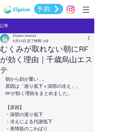
予約
記事
Elysion beauty
6月23日
読了時間: 2分
むくみが取れない朝にRF
が効く理由｜千歳烏山エス
テ
朝から顔が重い…。  
原因は「巡り低下 × 深部の冷え」。  
RFが効く理由をまとめました。
【原因】  
・深部の巡り低下  
・冷えによる代謝低下  
・表情筋のこわばり  