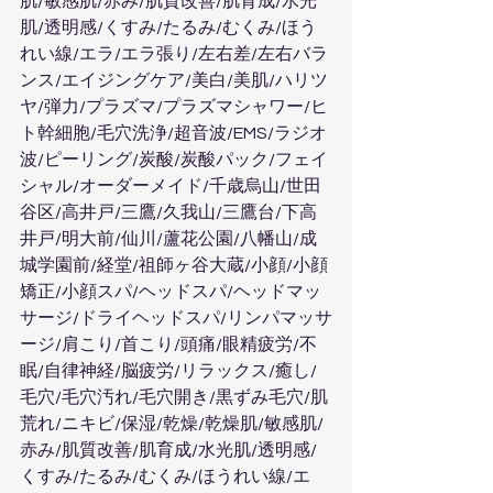
肌/敏感肌/赤み/肌質改善/肌育成/水光
肌/透明感/くすみ/たるみ/むくみ/ほう
れい線/エラ/エラ張り/左右差/左右バラ
ンス/エイジングケア/美白/美肌/ハリツ
ヤ/弾力/プラズマ/プラズマシャワー/ヒ
ト幹細胞/毛穴洗浄/超音波/EMS/ラジオ
波/ピーリング/炭酸/炭酸パック/フェイ
シャル/オーダーメイド/千歳烏山/世田
谷区/高井戸/三鷹/久我山/三鷹台/下高
井戸/明大前/仙川/蘆花公園/八幡山/成
城学園前/経堂/祖師ヶ谷大蔵/小顔/小顔
矯正/小顔スパ/ヘッドスパ/ヘッドマッ
サージ/ドライヘッドスパ/リンパマッサ
ージ/肩こり/首こり/頭痛/眼精疲労/不
眠/自律神経/脳疲労/リラックス/癒し/
毛穴/毛穴汚れ/毛穴開き/黒ずみ毛穴/肌
荒れ/ニキビ/保湿/乾燥/乾燥肌/敏感肌/
赤み/肌質改善/肌育成/水光肌/透明感/
くすみ/たるみ/むくみ/ほうれい線/エ