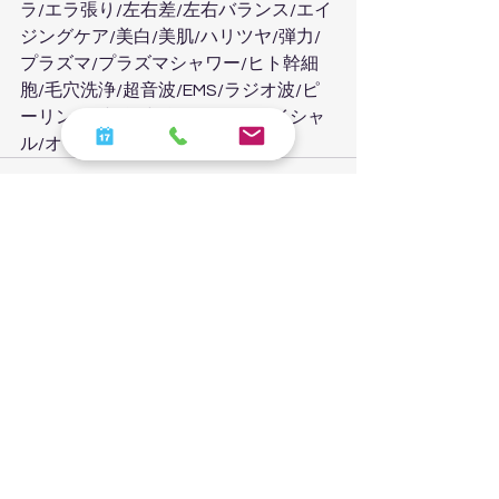
ラ/エラ張り/左右差/左右バランス/エイ
ジングケア/美白/美肌/ハリツヤ/弾力/
プラズマ/プラズマシャワー/ヒト幹細
胞/毛穴洗浄/超音波/EMS/ラジオ波/ピ
ーリング/炭酸/炭酸パック/フェイシャ
ル/オーダーメイド
すべて表示
最新記事