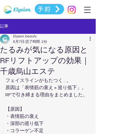
予約
記事
Elysion beauty
6月7日
読了時間: 2分
たるみが気になる原因と
RFリフトアップの効果｜
千歳烏山エステ
フェイスラインがもたつく…。  
原因は「表情筋の衰え × 巡り低下」。  
RFで引き締まる理由をまとめました。
【原因】  
・表情筋の衰え  
・深部の巡り低下  
・コラーゲン不足  