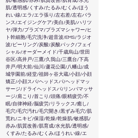
肌/敏感肌/赤み/肌質改善/肌育成/水光
肌/透明感/くすみ/たるみ/むくみ/ほう
れい線/エラ/エラ張り/左右差/左右バラ
ンス/エイジングケア/美白/美肌/ハリツ
ヤ/弾力/プラズマ/プラズマシャワー/ヒ
ト幹細胞/毛穴洗浄/超音波/EMS/ラジオ
波/ピーリング/炭酸/炭酸パック/フェイ
シャル/オーダーメイド/千歳烏山/世田
谷区/高井戸/三鷹/久我山/三鷹台/下高
井戸/明大前/仙川/蘆花公園/八幡山/成
城学園前/経堂/祖師ヶ谷大蔵/小顔/小顔
矯正/小顔スパ/ヘッドスパ/ヘッドマッ
サージ/ドライヘッドスパ/リンパマッサ
ージ/肩こり/首こり/頭痛/眼精疲労/不
眠/自律神経/脳疲労/リラックス/癒し/
毛穴/毛穴汚れ/毛穴開き/黒ずみ毛穴/肌
荒れ/ニキビ/保湿/乾燥/乾燥肌/敏感肌/
赤み/肌質改善/肌育成/水光肌/透明感/
くすみ/たるみ/むくみ/ほうれい線/エ