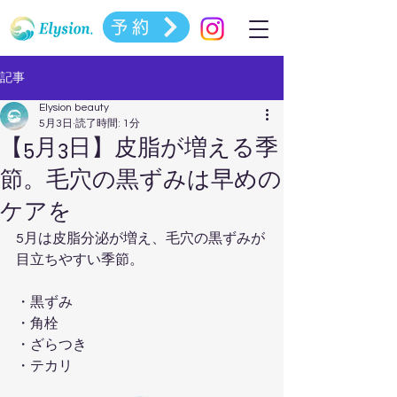
予約
記事
Elysion beauty
5月3日
読了時間: 1分
【5月3日】皮脂が増える季
節。毛穴の黒ずみは早めの
ケアを
5月は皮脂分泌が増え、毛穴の黒ずみが
目立ちやすい季節。
・黒ずみ  
・角栓  
・ざらつき  
・テカリ  