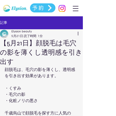
予約
記事
Elysion beauty
5月21日
読了時間: 1分
【5月21日】顔脱毛は毛穴
の影を薄くし透明感を引き
出す
顔脱毛は、毛穴の影を薄くし、透明感
を引き出す効果があります。
・くすみ  
・毛穴の影  
・化粧ノリの悪さ  
千歳烏山で顔脱毛を探す方に人気の  