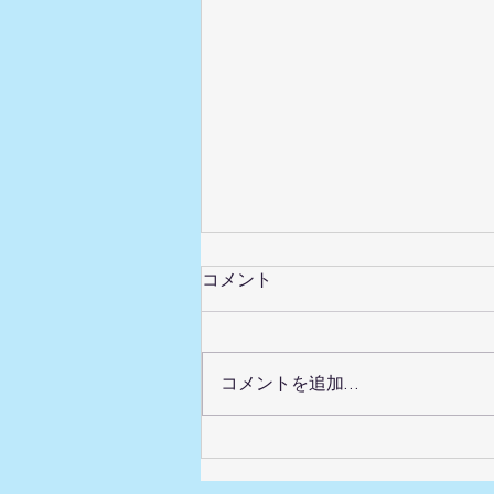
フェイスラインのもたつきが
コメント
気になる方へ｜千歳烏山
写真に写った横顔や、ふとした瞬
間のフェイスラインに、以前との
コメントを追加…
違いを感じることがあります。
顔の重さやもたつきには、巡りの
滞り・むくみ・ハリの低下が関係
します。同じ姿勢や噛みしめの癖