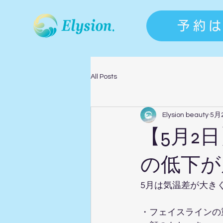
予約
All Posts
Elysion beauty
5月
【5月2
の低下が
5月は気温差が大き
・フェイスラインの重