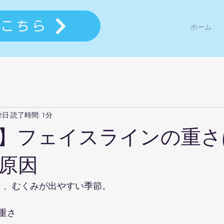
はこちら
ホーム
2日
読了時間: 1分
日】フェイスラインの重
原因
く、むくみが出やすい季節。
さ  