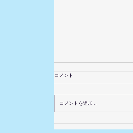
男性のテカリ・毛穴づまりに
コメント
｜千歳烏山メンズフェイシャ
ル
しっかり剃ったつもりでも口元が
青く見える、肌がヒリつく。男性
コメントを追加…
ならではの肌悩みは、整えること
でやわらげられます。 肌表面が
整っていないと影が濃く見え、青
ひげやくすみが目立ちやすくなり