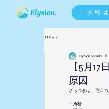
予約
All Posts
Elysion beauty
5月
【5月1
原因
ざらつきは、毛穴の
・角栓  