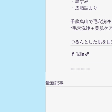
・黒ずみ  
・皮脂詰まり  
千歳烏山で毛穴洗浄
“毛穴洗浄＋美肌ケ
つるんとした肌を目
最新記事