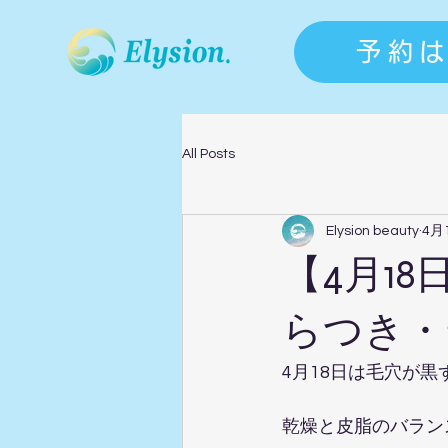
予約
All Posts
Elysion beauty
4月
【4月1
らつき・
4月18日は毛穴が
乾燥と皮脂のバラン