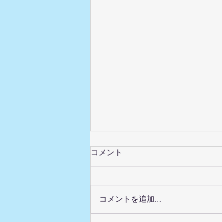
毛穴の詰まりをすっきりさせ
コメント
たい方へ｜千歳烏山フェイシ
ャル
毛穴の開きやつまりは、一度気に
なり出すとつい触ってしまうもの
コメントを追加…
です。けれど強くこするほど目立
ちやすくなることもあります。